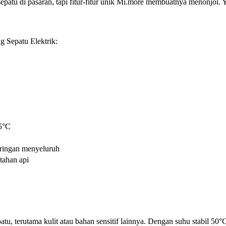
epatu di pasaran, tapi fitur-fitur unik Mi.more membuatnya menonjol. 
g Sepatu Elektrik:
55°C
eringan menyeluruh
 tahan api
tu, terutama kulit atau bahan sensitif lainnya. Dengan suhu stabil 5