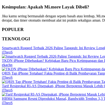
Kesimpulan: Apakah Mi.more Layak Dibeli?
Jika kamu sering bermasalah dengan sepatu basah atau lembap, Mi.more
derajat, dan timer otomatis membuat alat ini praktis sekaligus aman
POPULER
TEKNOLOGI
Smartwatch Rugged Terbaik 2026 Paling Tangguh: Ini Review Leng
iTheoS
TKDN iPhone Dibebaskan? Kebijakan Baru Picu Ketimpangan dan K
ekachn
QRIS Tap iPhone Tertahan! Fakta Penting di Balik Pembayaran Tan
iTheoS
Tarif Resiprokal RI-AS Disepakati, iPhone Berpotensi Masuk Lebi
iTheoS
HBM4 Samsung Resmi Diproduksi Massal, Bandwidth Tembus 3,3 T
iTheoS