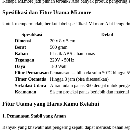
Kenapa Mi.more jadi pilihan terbaik? Ada banyak produk pengering s
Spesifikasi dan Fitur Utama Mi.more
Untuk mempermudah, berikut tabel spesifikasi Mi.more Alat Pengerin
Spesifikasi
Detail
Dimensi
20 x 8 x 5 cm
Berat
500 gram
Bahan
Plastik ABS tahan panas
Tegangan
220V - 50Hz
Daya
180 Watt
Fitur Pemanasan
Pemanasan stabil pada suhu 50°C hingga 
Timer Otomatis
Hingga 3 jam (bisa disesuaikan)
Sirkulasi Udara
Aliran udara panas 360 derajat untuk peng
Keamanan
Sistem proteksi panas berlebih dan material
Fitur Utama yang Harus Kamu Ketahui
1.
Pemanasan Stabil yang Aman
Banyak yang khawatir alat pengering sepatu dapat merusak bahan sepa