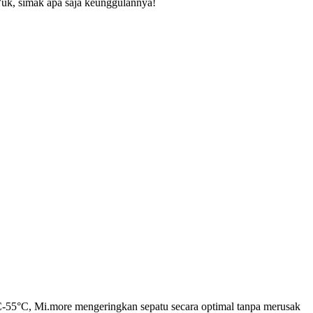
Yuk, simak apa saja keunggulannya!
0°C-55°C, Mi.more mengeringkan sepatu secara optimal tanpa merusak