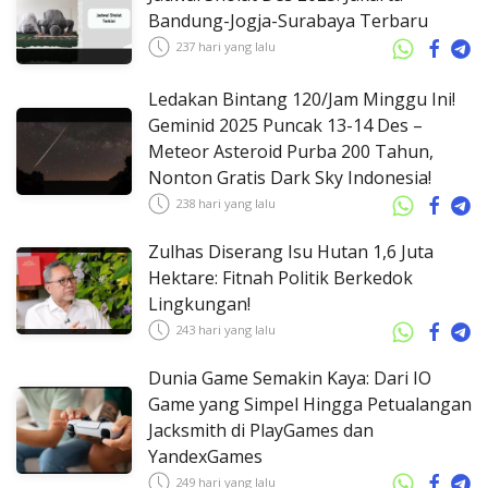
Bandung-Jogja-Surabaya Terbaru
237 hari yang lalu
Ledakan Bintang 120/Jam Minggu Ini!
Geminid 2025 Puncak 13-14 Des –
Meteor Asteroid Purba 200 Tahun,
Nonton Gratis Dark Sky Indonesia!
238 hari yang lalu
Zulhas Diserang Isu Hutan 1,6 Juta
Hektare: Fitnah Politik Berkedok
Lingkungan!
243 hari yang lalu
Dunia Game Semakin Kaya: Dari IO
Game yang Simpel Hingga Petualangan
Jacksmith di PlayGames dan
YandexGames
249 hari yang lalu