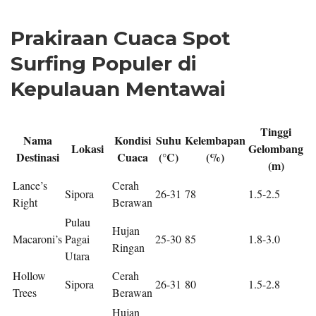
Prakiraan Cuaca Spot
Surfing Populer di
Kepulauan Mentawai
Tinggi
Nama
Kondisi
Suhu
Kelembapan
Lokasi
Gelombang
Destinasi
Cuaca
(°C)
(%)
(m)
Lance’s
Cerah
Sipora
26-31
78
1.5-2.5
Right
Berawan
Pulau
Hujan
Macaroni’s
Pagai
25-30
85
1.8-3.0
Ringan
Utara
Hollow
Cerah
Sipora
26-31
80
1.5-2.8
Trees
Berawan
Hujan