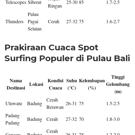
Telescopes
Siberut
25-30
85
1.7-2.5
Ringan
Pulau
Thunders
Pagai
Cerah
27-32
75
1.6-2.7
Selatan
Prakiraan Cuaca Spot
Surfing Populer di Pulau Bali
Tinggi
Nama
Kondisi
Suhu
Kelembapan
Lokasi
Gelombang
Destinasi
Cuaca
(°C)
(%)
(m)
Cerah
Uluwatu
Badung
26-31
75
1.5-2.5
Berawan
Padang
Badung
Cerah
27-32
70
1.8-3.0
Padang
Cerah
Canggu
Badung
26-31
78
1.2-2.0