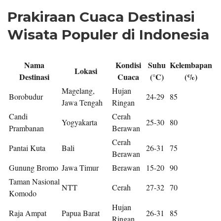
Prakiraan Cuaca Destinasi
Wisata Populer di Indonesia
Nama
Kondisi
Suhu
Kelembapan
Lokasi
Destinasi
Cuaca
(°C)
(%)
Magelang,
Hujan
Borobudur
24-29
85
Jawa Tengah
Ringan
Candi
Cerah
Yogyakarta
25-30
80
Prambanan
Berawan
Cerah
Pantai Kuta
Bali
26-31
75
Berawan
Gunung Bromo
Jawa Timur
Berawan
15-20
90
Taman Nasional
NTT
Cerah
27-32
70
Komodo
Hujan
Raja Ampat
Papua Barat
26-31
85
Ringan