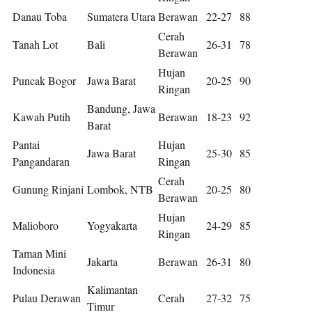
Danau Toba
Sumatera Utara
Berawan
22-27
88
Cerah
Tanah Lot
Bali
26-31
78
Berawan
Hujan
Puncak Bogor
Jawa Barat
20-25
90
Ringan
Bandung, Jawa
Kawah Putih
Berawan
18-23
92
Barat
Pantai
Hujan
Jawa Barat
25-30
85
Pangandaran
Ringan
Cerah
Gunung Rinjani
Lombok, NTB
20-25
80
Berawan
Hujan
Malioboro
Yogyakarta
24-29
85
Ringan
Taman Mini
Jakarta
Berawan
26-31
80
Indonesia
Kalimantan
Pulau Derawan
Cerah
27-32
75
Timur