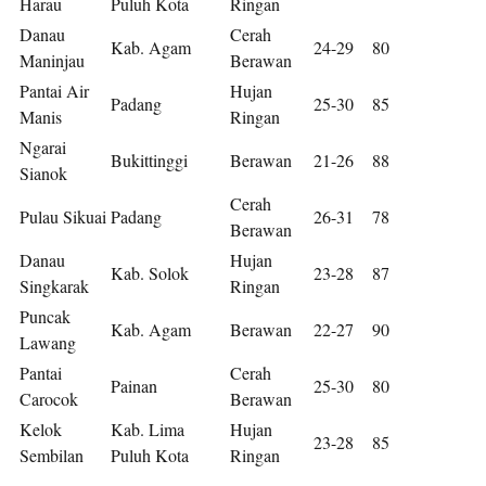
Harau
Puluh Kota
Ringan
Danau
Cerah
Kab. Agam
24-29
80
Maninjau
Berawan
Pantai Air
Hujan
Padang
25-30
85
Manis
Ringan
Ngarai
Bukittinggi
Berawan
21-26
88
Sianok
Cerah
Pulau Sikuai
Padang
26-31
78
Berawan
Danau
Hujan
Kab. Solok
23-28
87
Singkarak
Ringan
Puncak
Kab. Agam
Berawan
22-27
90
Lawang
Pantai
Cerah
Painan
25-30
80
Carocok
Berawan
Kelok
Kab. Lima
Hujan
23-28
85
Sembilan
Puluh Kota
Ringan