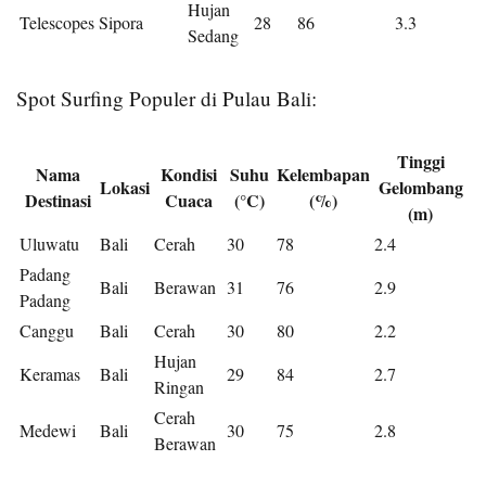
Hujan
Telescopes
Sipora
28
86
3.3
Sedang
Spot Surfing Populer di Pulau Bali:
Tinggi
Nama
Kondisi
Suhu
Kelembapan
Lokasi
Gelombang
Destinasi
Cuaca
(°C)
(%)
(m)
Uluwatu
Bali
Cerah
30
78
2.4
Padang
Bali
Berawan
31
76
2.9
Padang
Canggu
Bali
Cerah
30
80
2.2
Hujan
Keramas
Bali
29
84
2.7
Ringan
Cerah
Medewi
Bali
30
75
2.8
Berawan