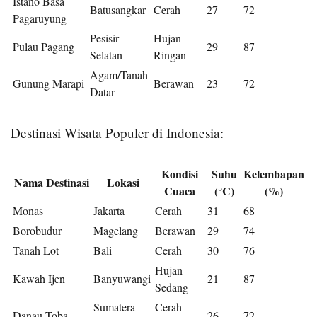
Istano Basa
Batusangkar
Cerah
27
72
Pagaruyung
Pesisir
Hujan
Pulau Pagang
29
87
Selatan
Ringan
Agam/Tanah
Gunung Marapi
Berawan
23
72
Datar
Destinasi Wisata Populer di Indonesia:
Kondisi
Suhu
Kelembapan
Nama Destinasi
Lokasi
Cuaca
(°C)
(%)
Monas
Jakarta
Cerah
31
68
Borobudur
Magelang
Berawan
29
74
Tanah Lot
Bali
Cerah
30
76
Hujan
Kawah Ijen
Banyuwangi
21
87
Sedang
Sumatera
Cerah
Danau Toba
26
72