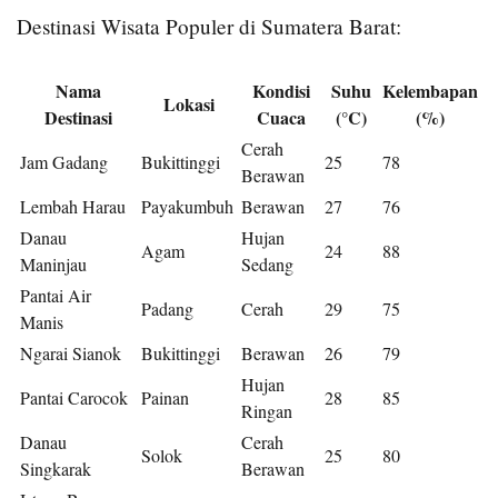
Destinasi Wisata Populer di Sumatera Barat:
Nama
Kondisi
Suhu
Kelembapan
Lokasi
Destinasi
Cuaca
(°C)
(%)
Cerah
Jam Gadang
Bukittinggi
25
78
Berawan
Lembah Harau
Payakumbuh
Berawan
27
76
Danau
Hujan
Agam
24
88
Maninjau
Sedang
Pantai Air
Padang
Cerah
29
75
Manis
Ngarai Sianok
Bukittinggi
Berawan
26
79
Hujan
Pantai Carocok
Painan
28
85
Ringan
Danau
Cerah
Solok
25
80
Singkarak
Berawan