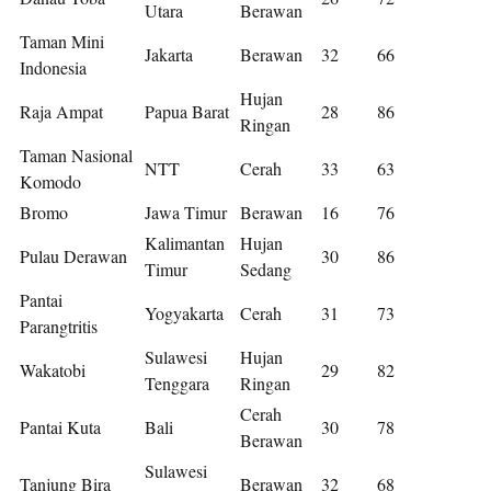
Utara
Berawan
Taman Mini
Jakarta
Berawan
32
66
Indonesia
Hujan
Raja Ampat
Papua Barat
28
86
Ringan
Taman Nasional
NTT
Cerah
33
63
Komodo
Bromo
Jawa Timur
Berawan
16
76
Kalimantan
Hujan
Pulau Derawan
30
86
Timur
Sedang
Pantai
Yogyakarta
Cerah
31
73
Parangtritis
Sulawesi
Hujan
Wakatobi
29
82
Tenggara
Ringan
Cerah
Pantai Kuta
Bali
30
78
Berawan
Sulawesi
Tanjung Bira
Berawan
32
68