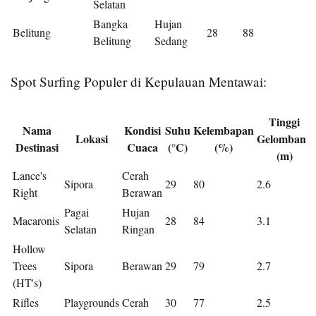
Selatan
Bangka
Hujan
Belitung
28
88
Belitung
Sedang
Spot Surfing Populer di Kepulauan Mentawai:
Tinggi
Nama
Kondisi
Suhu
Kelembapan
Lokasi
Gelombang
Destinasi
Cuaca
(°C)
(%)
(m)
Lance's
Cerah
Sipora
29
80
2.6
Right
Berawan
Pagai
Hujan
Macaronis
28
84
3.1
Selatan
Ringan
Hollow
Trees
Sipora
Berawan
29
79
2.7
(HT's)
Rifles
Playgrounds
Cerah
30
77
2.5